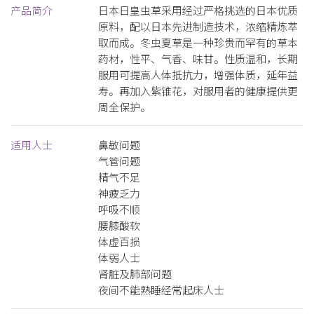
产品简介
日本日皇虫草采用经过严格挑选的日本优质
原料，配以日本先进制造技术，浓缩精炼萃
取而成。冬虫夏草是一种珍贵而罕有的草本
药材，性平、气香、味甘。性质温和，长期
服用可提高人体抵抗力，增强体质，延年益
寿。再加入紫锥花，对服用者的健康提供更
周全保护。
适用人士
鼻敏问题
气管问题
精气不足
神疲乏力
呼吸不顺
腰膝酸软
体虚百损
体弱人士
肾脏及肺部问题
夜间不能熟睡经常起床人士