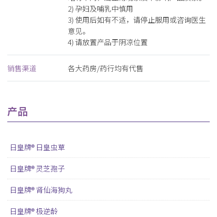
2) 孕妇及哺乳中慎用
3) 使用后如有不适，请停止服用或咨询医生
意见。
4) 请放置产品于阴凉位置
销售渠道
各大药房/药行均有代售
产品
日皇牌® 日皇虫草
日皇牌® 灵芝孢子
日皇牌® 肾仙海狗丸
日皇牌® 极逆龄