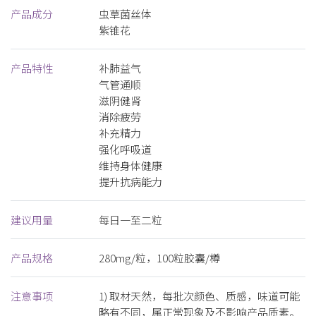
产品成分
虫草菌丝体
紫锥花
产品特性
补肺益气
气管通顺
滋阴健肾
消除疲劳
补充精力
强化呼吸道
维持身体健康
提升抗病能力
建议用量
每日一至二粒
产品规格
280mg/粒，100粒胶囊/樽
注意事项
1) 取材天然，每批次颜色、质感，味道可能
略有不同，属正常现象及不影响产品质素。