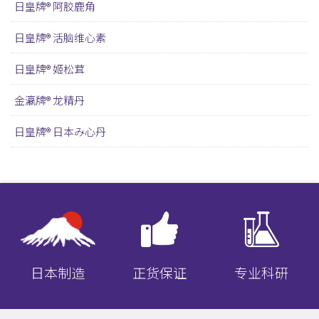
日皇牌® 阿胶鹿角
日皇牌® 活脑维心素
日皇牌® 姬松茸
金瀛牌® 龙精丹
日皇牌® 日本み心丹
日本制造
正货保证
专业科研