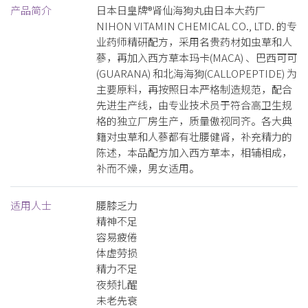
产品简介
日本日皇牌®肾仙海狗丸由日本大药厂
NIHON VITAMIN CHEMICAL CO., LTD. 的专
业药师精研配方，采用名贵药材如虫草和人
蔘，再加入西方草本玛卡(MACA) 、巴西可可
(GUARANA) 和北海海狗(CALLOPEPTIDE) 为
主要原料，再按照日本严格制造规范，配合
先进生产线，由专业技术员于符合高卫生规
格的独立厂房生产，质量傲视同齐。各大典
籍对虫草和人蔘都有壮腰健肾，补充精力的
陈述，本品配方加入西方草本，相辅相成，
补而不燥，男女适用。
适用人士
腰膝乏力
精神不足
容易疲倦
体虚劳损
精力不足
夜频扎醒
未老先衰