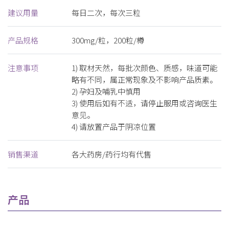
建议用量
每日二次，每次三粒
产品规格
300mg/粒，200粒/樽
注意事项
1) 取材天然，每批次颜色、质感，味道可能
略有不同，属正常现象及不影响产品质素。
2) 孕妇及哺乳中慎用
3) 使用后如有不适，请停止服用或咨询医生
意见。
4) 请放置产品于阴凉位置
销售渠道
各大药房/药行均有代售
产品