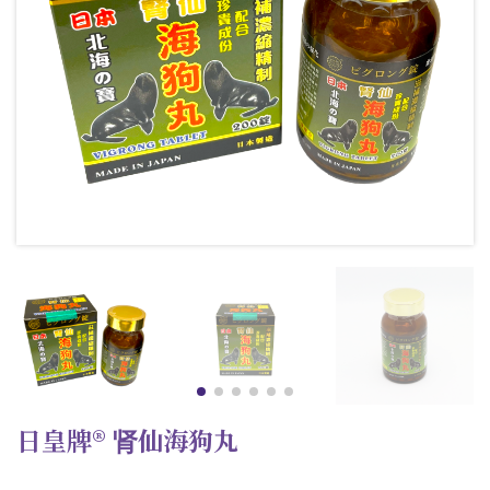
日皇牌® 肾仙海狗丸