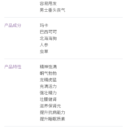
容易甩发
男士垂头丧气
产品成分
玛卡
巴西可可
北海海狗
人参
虫草
产品特性
精神饱满
朝气勃勃
龙精虎猛
充满活力
强壮精力
壮腰健肾
滋养保肾元
提升抗病能力
提升睡眠质素