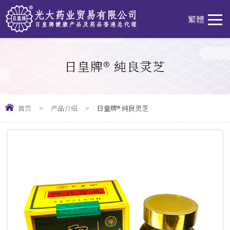
T
繁體
日皇牌® 純良灵芝
首页
>
产品介绍
>
日皇牌® 純良灵芝