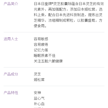
产品简介
日本日皇牌®灵芝胶囊除蕴含日本灵芝的有效
元素外，再加强配方，添加日本姬松茸，选
料上乘，配合日本先进科技制造，提炼出灵
芝精华，浓缩精制成颗粒，以胶囊盛载，方
便食用。
适用人士
容易敏感
容易疲倦
记忆力差
睡眠质素不佳
关注五脏六腑健康
产品成分
灵芝
姬松茸
产品特性
安神
益心气
补心血