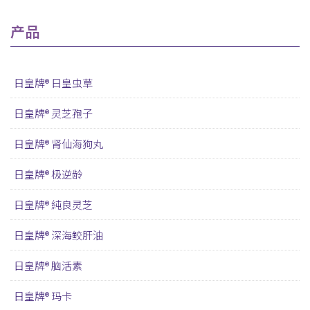
产品
日皇牌® 日皇虫草
日皇牌® 灵芝孢子
日皇牌® 肾仙海狗丸
日皇牌® 极逆龄
日皇牌® 純良灵芝
日皇牌® 深海鲛肝油
日皇牌® 脑活素
日皇牌® 玛卡