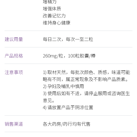
增精力
增强体质
改善记忆力
维持身心健康
建议用量
每日二次，每次一至二粒
产品规格
260mg/粒，100粒胶囊/樽
注意事项
1) 取材天然，每批次颜色、质感，味道可能
略有不同，属正常现象及不影响产品质素。
2) 孕妇及哺乳中慎用
3) 使用后如有不适，请停止服用或咨询医生
意见。
4) 请放置产品于阴凉位置
销售渠道
各大药房/药行均有代售