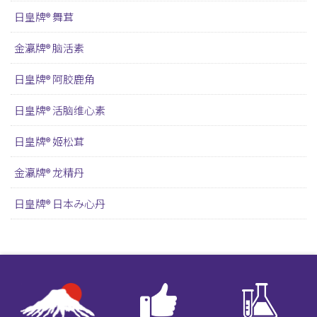
日皇牌® 舞茸
金瀛牌® 脑活素
日皇牌® 阿胶鹿角
日皇牌® 活脑维心素
日皇牌® 姬松茸
金瀛牌® 龙精丹
日皇牌® 日本み心丹