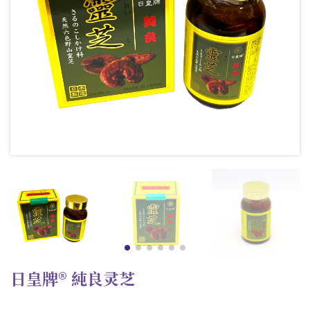
日皇牌® 純良灵芝